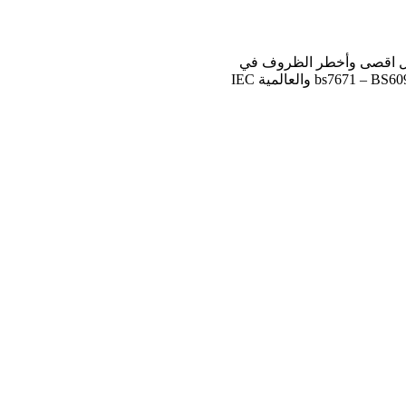
ة على تحمل اقصى وأخطر الظروف في
المواقع. قد صممت خصيصا لتطابق المواصفات البريطانية bs7671 – BS6099 والعالمية IEC