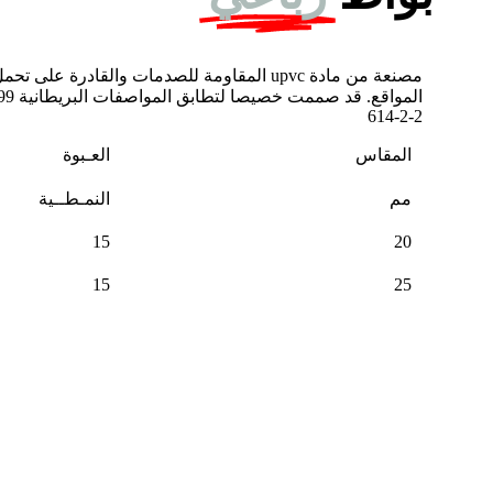
مصنعة من مادة upvc المقاومة للصدمات والقادر
614-2-2
المقاس
العـبوة
مم
النمـطــية
15
20
15
25